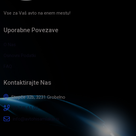
Vse za Vaš avto na enem mestu!
Uporabne Povezave
O Nas
Osnovni Podatki
FAQ
Kontaktirajte Nas
Stopče 32b, 3231 Grobelno
03 746 61 00
info@avtohisamlakar.si